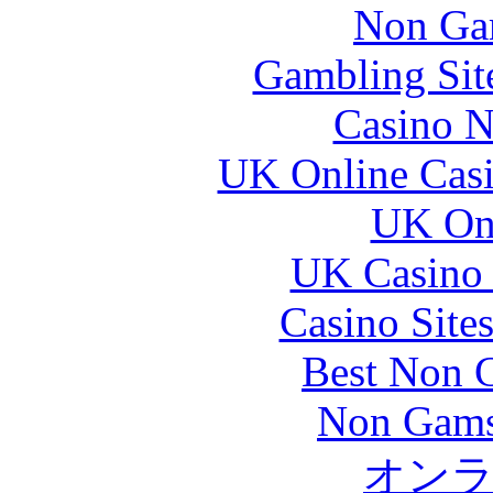
Non Ga
Gambling Sit
Casino N
UK Online Cas
UK Onl
UK Casino
Casino Site
Best Non 
Non Gams
オン