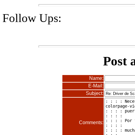
Follow Ups:
Post 
Name:
E-Mail:
Subject:
Comments: