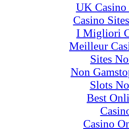
UK Casino
Casino Site
I Migliori
Meilleur Cas
Sites N
Non Gamstop
Slots N
Best Onl
Casin
Casino O