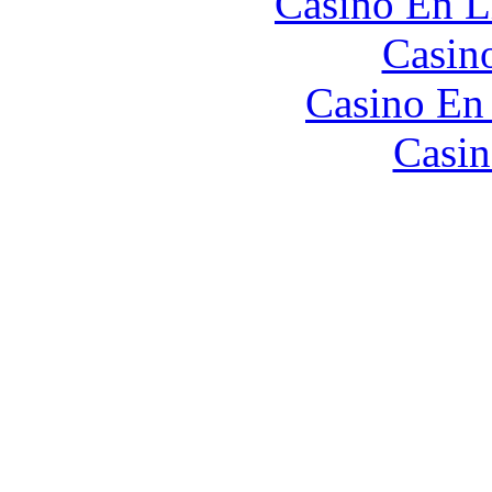
Casino En L
Casin
Casino En
Casin