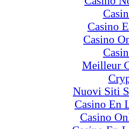
Casino N
Casin
Casino E
Casino O
Casin
Meilleur 
Cryp
Nuovi Siti 
Casino En L
Casino O