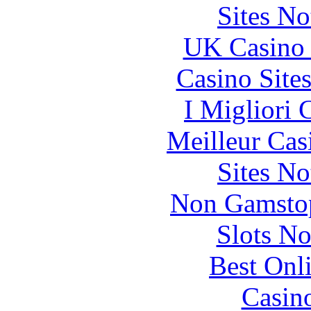
Sites N
UK Casino
Casino Site
I Migliori
Meilleur Cas
Sites N
Non Gamstop
Slots N
Best Onl
Casin