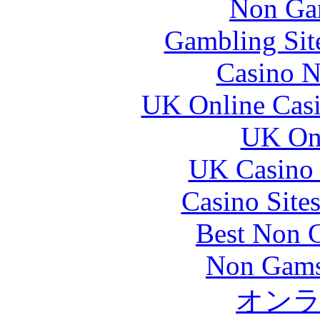
Non Ga
Gambling Sit
Casino N
UK Online Cas
UK Onl
UK Casino
Casino Site
Best Non 
Non Gams
オン