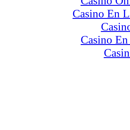
Casino O
Casino En L
Casin
Casino En
Casin