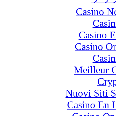
Casino N
Casin
Casino E
Casino O
Casin
Meilleur 
Cryp
Nuovi Siti 
Casino En L