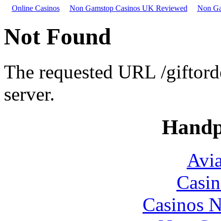
Online Casinos
Non Gamstop Casinos UK Reviewed
Non Ga
Not Found
The requested URL /giftord
server.
Handp
Avia
Casin
Casinos 