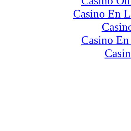
Casino O
Casino En L
Casin
Casino En
Casin