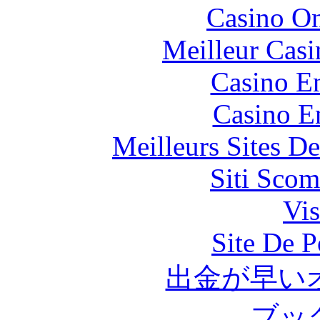
Casino O
Meilleur Casi
Casino En
Casino E
Meilleurs Sites De
Siti Scom
Vis
Site De P
出金が早い
ブッ