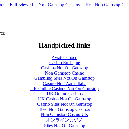
nos UK Reviewed
Non Gamstop Casinos
Best Non Gamstop Cas
er.
Handpicked links
Aviator Gioco
Casino En Ligne
Casinos Not On Gamstop
Non Gamstop Casino
Gambling Sites Not On Gamstop
Casino Non Aams Italia
UK Online Casinos Not On Gamstop
UK Online Casinos
UK Casino Not On Gamstop
Casino Sites Not On Gamstop
Best Non Gamstop Casinos
Non Gamstop Casino UK
オンラインカジノ
Sites Not On Gamstop