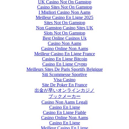
UK Casino Not On Gamstop
Casino Sites Not On Gamstop
I Migliori Casino Non Aams
Meilleur Casino En Ligne 2025
Sites Not On Gamstop
Non Gamstop Casino Sites UK
Slots Not On Gamstop
Best Online Casinos Uk
Casino Non Aams
Casino Online Non Aams
Meilleur Casino En Ligne France
Casino En Ligne Bitcoin
Casino En Ligne Crypto
Meilleurs Sites De Paris Sportifs Belgique
Siti Scommesse Sportive
Visa Casino
Site De Poker En France
出金が早いオンラインカジノ
ブックメーカー
Casino Non Aams Legali
Casino En Ligne
Casino En Ligne Fiable
Casino Online Non Aams
Casino En Ligne
Meilleur Casino En Ligne