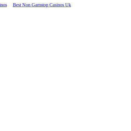
inos
Best Non Gamstop Casinos Uk