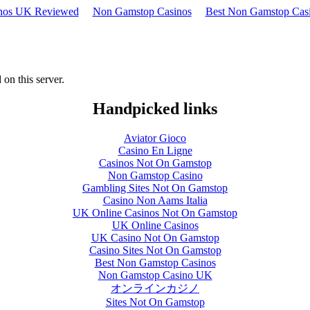
nos UK Reviewed
Non Gamstop Casinos
Best Non Gamstop Cas
on this server.
Handpicked links
Aviator Gioco
Casino En Ligne
Casinos Not On Gamstop
Non Gamstop Casino
Gambling Sites Not On Gamstop
Casino Non Aams Italia
UK Online Casinos Not On Gamstop
UK Online Casinos
UK Casino Not On Gamstop
Casino Sites Not On Gamstop
Best Non Gamstop Casinos
Non Gamstop Casino UK
オンラインカジノ
Sites Not On Gamstop