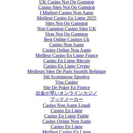
UK Casino Not On Gamstop
Casino Sites Not On Gamstop
I Migliori Casino Non Aams
Meilleur Casino En Ligne 2025
Sites Not On Gamstop
Non Gamstop Casino Sites UK
Slots Not On Gamstop
Best Online Casinos Uk
Casino Non Aams
Casino Online Non Aams
Meilleur Casino En Ligne France
Casino En Ligne Bitcoin
Casino En Ligne Crypto
Meilleurs Sites De Paris Sportifs Belgique
Siti Scommesse Sportive
Visa Casino
Site De Poker En France
出金が早いオンラインカジノ
ブックメーカー
Casino Non Aams Legali
Casino En Ligne
Casino En Ligne Fiable
Casino Online Non Aams
Casino En Ligne
Meilleur Casino En Ligne