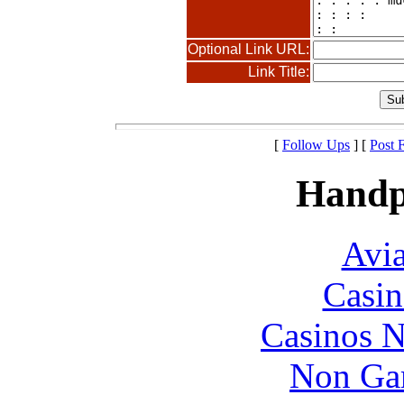
Optional Link URL:
Link Title:
[
Follow Ups
] [
Post 
Handp
Avia
Casin
Casinos 
Non Ga