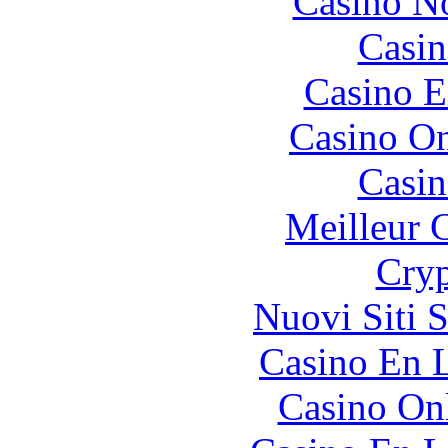
Casino N
Casin
Casino E
Casino O
Casin
Meilleur 
Cryp
Nuovi Siti 
Casino En L
Casino O