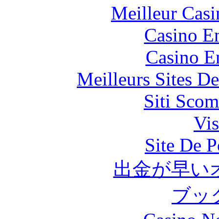
Meilleur Casi
Casino En
Casino E
Meilleurs Sites De
Siti Scom
Vis
Site De P
出金が早い
ブッ