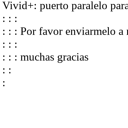
Vivid+: puerto paralelo
: : :
: : : Por favor enviarmelo a
: : :
: : : muchas gracias
: :
: