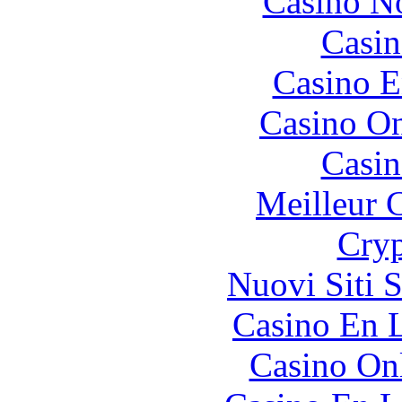
Casino N
Casin
Casino E
Casino O
Casin
Meilleur 
Cryp
Nuovi Siti 
Casino En L
Casino O