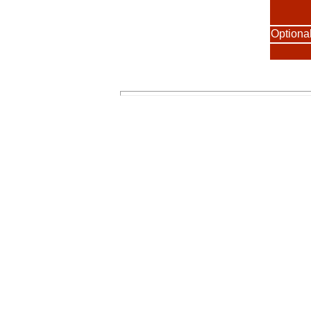
Optiona