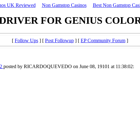
nos UK Reviewed
Non Gamstop Casinos
Best Non Gamstop Cas
8DRIVER FOR GENIUS COLO
[
Follow Ups
] [
Post Followup
] [
EP Community Forum
]
P2
posted by RICARDOQUEVEDO on June 08, 19101 at 11:38:02: