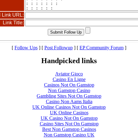
l Link URL:
Link Title:
[
Follow Ups
] [
Post Followup
] [
EP Community Forum
]
Handpicked links
Aviator Gioco
Casino En Ligne
Casinos Not On Gamstop
Non Gamstop Casino
Gambling Sites Not On Gamstop
Casino Non Aams Italia
UK Online Casinos Not On Gamstop
UK Online Casinos
UK Casino Not On Gamstop
Casino Sites Not On Gamstop
Best Non Gamstop Casinos
Non Gamstop Casino UK