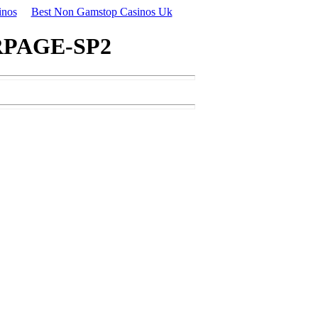
inos
Best Non Gamstop Casinos Uk
RPAGE-SP2