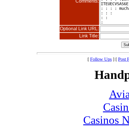
Comments:
Optional Link URL:
Link Title:
[
Follow Ups
] [
Post 
Handp
Avia
Casin
Casinos 