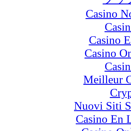
Casino N
Casin
Casino E
Casino O
Casin
Meilleur 
Cryp
Nuovi Siti 
Casino En L