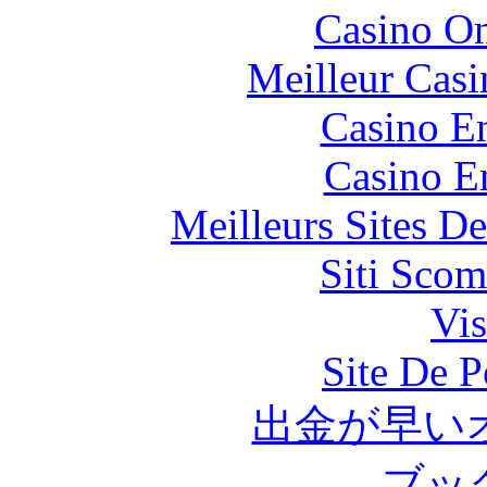
Casino O
Meilleur Casi
Casino En
Casino E
Meilleurs Sites De
Siti Scom
Vis
Site De P
出金が早い
ブッ