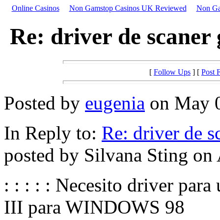
Online Casinos
Non Gamstop Casinos UK Reviewed
Non Ga
Re: driver de scaner 
[
Follow Ups
] [
Post 
Posted by
eugenia
on May 0
In Reply to:
Re: driver de s
posted by Silvana Sting on 
: : : : : Necesito driver par
III para WINDOWS 98