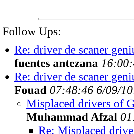
Follow Ups:
Re: driver de scaner geni
fuentes antezana
16:00:
Re: driver de scaner geni
Fouad
07:48:46 6/09/10
Misplaced drivers of 
Muhammad Afzal
01
Re: Misplaced driv