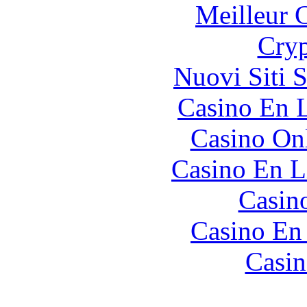
Meilleur 
Cryp
Nuovi Siti 
Casino En L
Casino O
Casino En L
Casin
Casino En
Casin