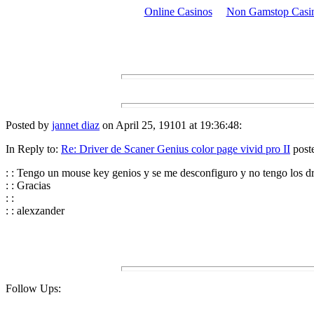
Online Casinos
Non Gamstop Casi
Posted by
jannet diaz
on April 25, 19101 at 19:36:48:
In Reply to:
Re: Driver de Scaner Genius color page vivid pro II
poste
: : Tengo un mouse key genios y se me desconfiguro y no tengo los dr
: : Gracias
: :
: : alexzander
Follow Ups: