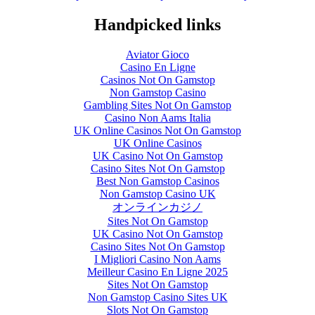
Handpicked links
Aviator Gioco
Casino En Ligne
Casinos Not On Gamstop
Non Gamstop Casino
Gambling Sites Not On Gamstop
Casino Non Aams Italia
UK Online Casinos Not On Gamstop
UK Online Casinos
UK Casino Not On Gamstop
Casino Sites Not On Gamstop
Best Non Gamstop Casinos
Non Gamstop Casino UK
オンラインカジノ
Sites Not On Gamstop
UK Casino Not On Gamstop
Casino Sites Not On Gamstop
I Migliori Casino Non Aams
Meilleur Casino En Ligne 2025
Sites Not On Gamstop
Non Gamstop Casino Sites UK
Slots Not On Gamstop