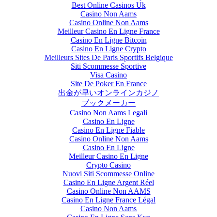
Best Online Casinos Uk
Casino Non Aams
Casino Online Non Aams
Meilleur Casino En Ligne France
Casino En Ligne Bitcoin
Casino En Ligne Crypto
Meilleurs Sites De Paris Sportifs Belgique
Siti Scommesse Sportive
Visa Casino
Site De Poker En France
出金が早いオンラインカジノ
ブックメーカー
Casino Non Aams Legali
Casino En Ligne
Casino En Ligne Fiable
Casino Online Non Aams
Casino En Ligne
Meilleur Casino En Ligne
Crypto Casino
Nuovi Siti Scommesse Online
Casino En Ligne Argent Réel
Casino Online Non AAMS
Casino En Ligne France Légal
Casino Non Aams