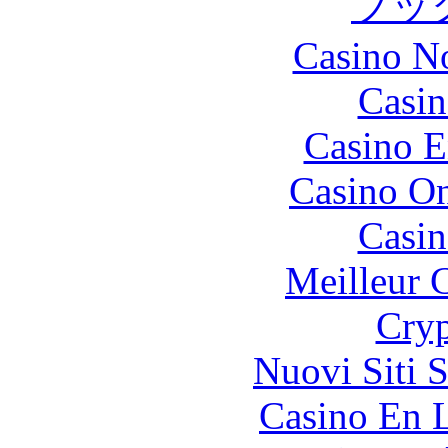
ブッ
Casino N
Casin
Casino E
Casino O
Casin
Meilleur 
Cryp
Nuovi Siti 
Casino En L