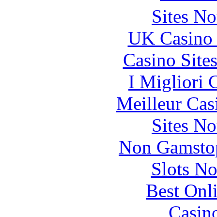
Sites N
UK Casino
Casino Site
I Migliori
Meilleur Cas
Sites N
Non Gamstop
Slots N
Best Onl
Casin