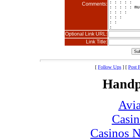
Comments:
Optional Link URL:
Link Title:
[
Follow Ups
] [
Post 
Handp
Avia
Casin
Casinos 