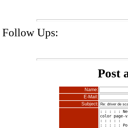
Follow Ups:
Post 
Name:
E-Mail:
Subject: