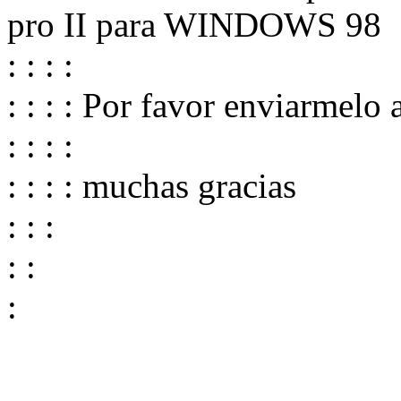
pro II para WINDOWS 98
: : : :
: : : : Por favor enviarmelo 
: : : :
: : : : muchas gracias
: : :
: :
: