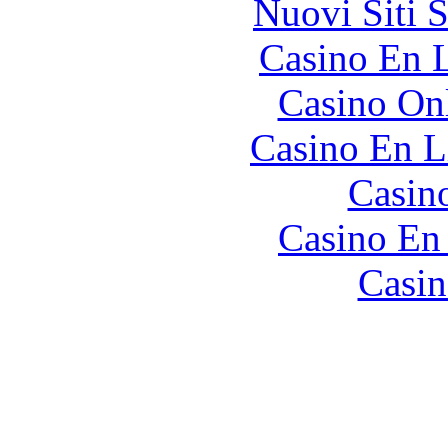
Nuovi Siti 
Casino En L
Casino O
Casino En L
Casin
Casino En
Casin