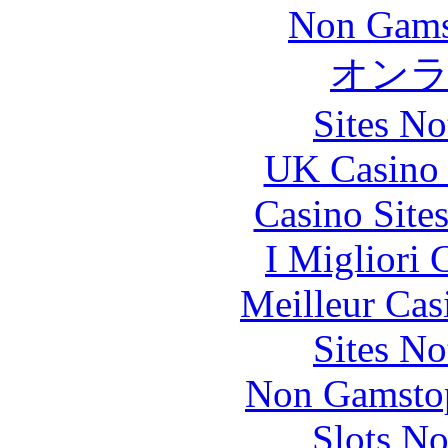
Non Gams
オン
Sites N
UK Casino
Casino Site
I Migliori
Meilleur Cas
Sites N
Non Gamstop
Slots N