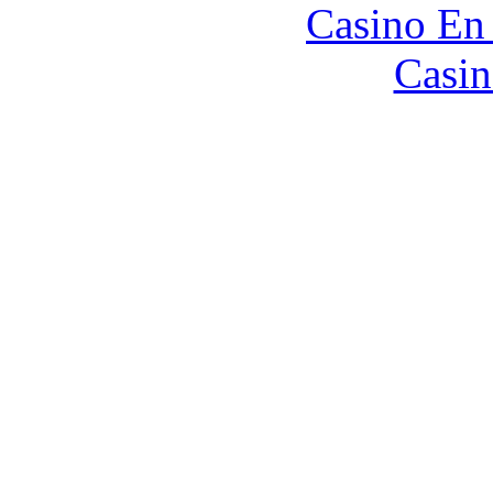
Casino En
Casin