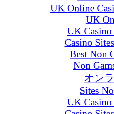
UK Online Cas
UK Onl
UK Casino
Casino Site
Best Non 
Non Gams
オン
Sites N
UK Casino
Casino Site