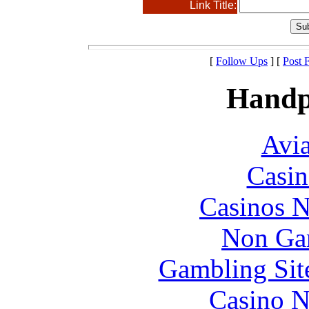
Link Title:
[
Follow Ups
] [
Post 
Handp
Avia
Casin
Casinos 
Non Ga
Gambling Sit
Casino N