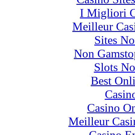
I Migliori
Meilleur Cas
Sites N
Non Gamstop
Slots N
Best Onl
Casin
Casino O
Meilleur Casi
Casino En