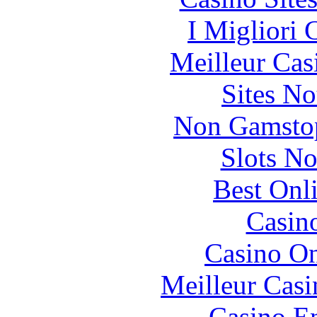
I Migliori
Meilleur Cas
Sites N
Non Gamstop
Slots N
Best Onl
Casin
Casino O
Meilleur Casi
Casino En