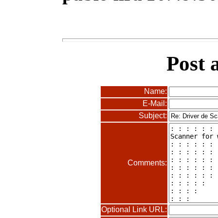
Post 
Name:
E-Mail:
Subject:
Comments:
Optional Link URL: