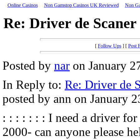
Online Casinos
Non Gamstop Casinos UK Reviewed
Non Ga
Re: Driver de Scaner
[
Follow Ups
] [
Post 
Posted by
nar
on January 27
In Reply to:
Re: Driver de 
posted by ann on January 2
: : : : : : : I need a driver
2000- can anyone please he