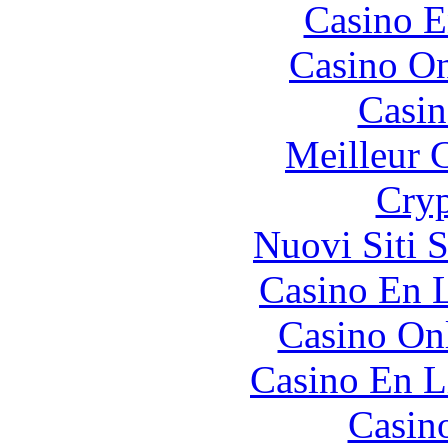
Casino E
Casino O
Casin
Meilleur 
Cryp
Nuovi Siti 
Casino En L
Casino O
Casino En L
Casin