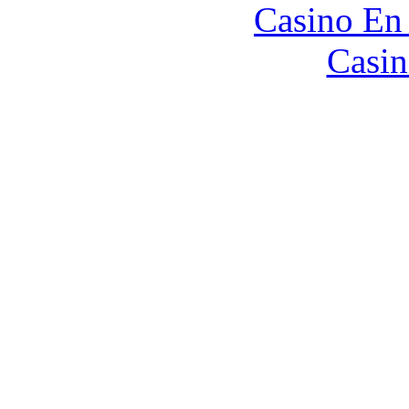
Casino En
Casin