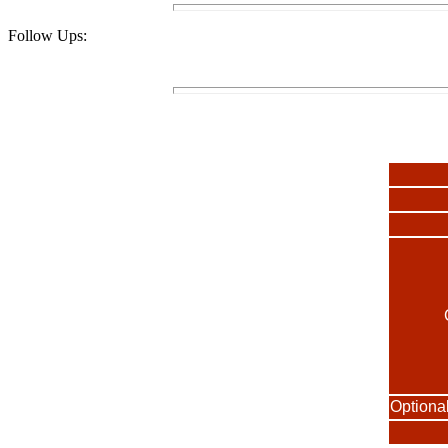
Follow Ups:
Optiona