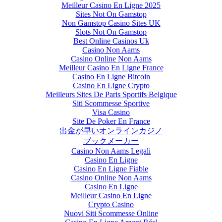
Meilleur Casino En Ligne 2025
Sites Not On Gamstop
Non Gamstop Casino Sites UK
Slots Not On Gamstop
Best Online Casinos Uk
Casino Non Aams
Casino Online Non Aams
Meilleur Casino En Ligne France
Casino En Ligne Bitcoin
Casino En Ligne Crypto
Meilleurs Sites De Paris Sportifs Belgique
Siti Scommesse Sportive
Visa Casino
Site De Poker En France
出金が早いオンラインカジノ
ブックメーカー
Casino Non Aams Legali
Casino En Ligne
Casino En Ligne Fiable
Casino Online Non Aams
Casino En Ligne
Meilleur Casino En Ligne
Crypto Casino
Nuovi Siti Scommesse Online