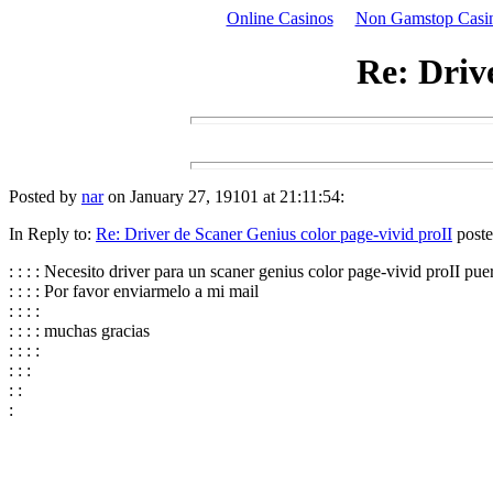
Online Casinos
Non Gamstop Casi
Re: Driv
Posted by
nar
on January 27, 19101 at 21:11:54:
In Reply to:
Re: Driver de Scaner Genius color page-vivid proII
poste
: : : : Necesito driver para un scaner genius color page-vivid proII
: : : : Por favor enviarmelo a mi mail
: : : :
: : : : muchas gracias
: : : :
: : :
: :
: