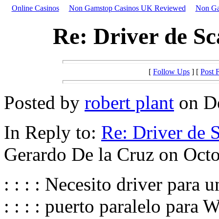
Online Casinos
Non Gamstop Casinos UK Reviewed
Non Ga
Re: Driver de Sc
[
Follow Ups
] [
Post 
Posted by
robert plant
on De
In Reply to:
Re: Driver de 
Gerardo De la Cruz on Octo
: : : : Necesito driver para 
: : : : puerto paralelo pa