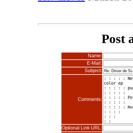
Post 
Name:
E-Mail:
Subject:
Comments:
Optional Link URL: