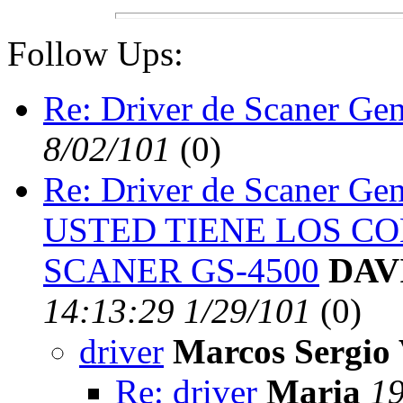
Follow Ups:
Re: Driver de Scaner Ge
8/02/101
(
0)
Re: Driver de Scaner G
USTED TIENE LOS C
SCANER GS-4500
DAV
14:13:29 1/29/101
(
0)
driver
Marcos Sergio 
Re: driver
Maria
19