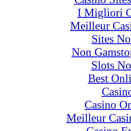
I Migliori
Meilleur Cas
Sites N
Non Gamstop
Slots N
Best Onl
Casin
Casino O
Meilleur Casi
Casino En