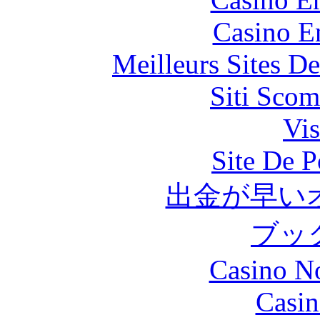
Casino E
Meilleurs Sites De
Siti Scom
Vis
Site De P
出金が早い
ブッ
Casino N
Casin