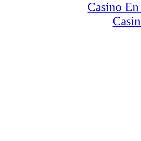
Casino En
Casin