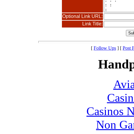
Optional Link URL:
Link Title:
[
Follow Ups
] [
Post 
Handp
Avia
Casin
Casinos 
Non Ga