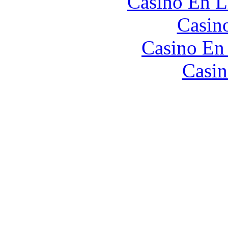
Casino En L
Casin
Casino En
Casin