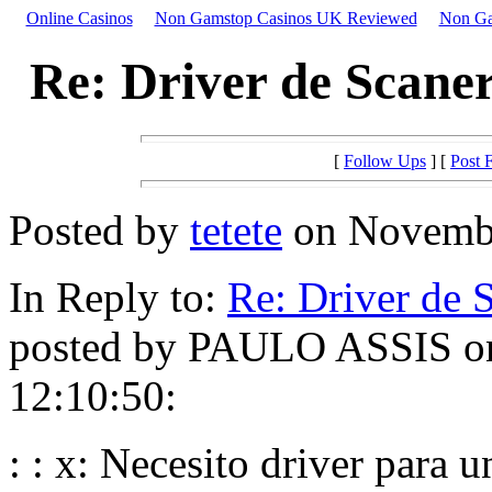
Online Casinos
Non Gamstop Casinos UK Reviewed
Non Ga
Re: Driver de Scane
[
Follow Ups
] [
Post 
Posted by
tetete
on Novembe
In Reply to:
Re: Driver de 
posted by PAULO ASSIS on
12:10:50:
: : x: Necesito driver para