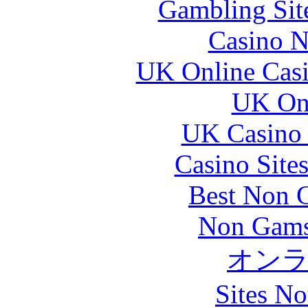
Gambling Sit
Casino N
UK Online Cas
UK Onl
UK Casino
Casino Site
Best Non 
Non Gams
オン
Sites N