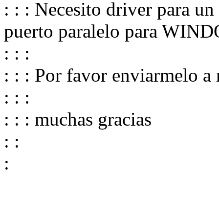
: : : Necesito driver para u
puerto paralelo para WIN
: : :
: : : Por favor enviarmelo a
: : :
: : : muchas gracias
: :
: