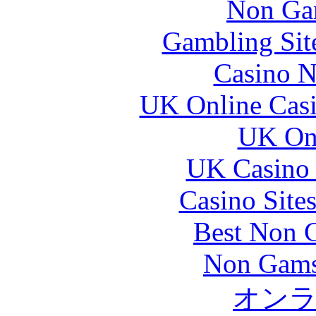
Non Ga
Gambling Sit
Casino N
UK Online Cas
UK Onl
UK Casino
Casino Site
Best Non 
Non Gams
オン