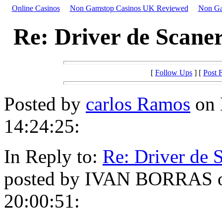
Online Casinos
Non Gamstop Casinos UK Reviewed
Non Ga
Re: Driver de Scaner
[
Follow Ups
] [
Post 
Posted by
carlos Ramos
on 
14:24:25:
In Reply to:
Re: Driver de 
posted by IVAN BORRAS on
20:00:51: