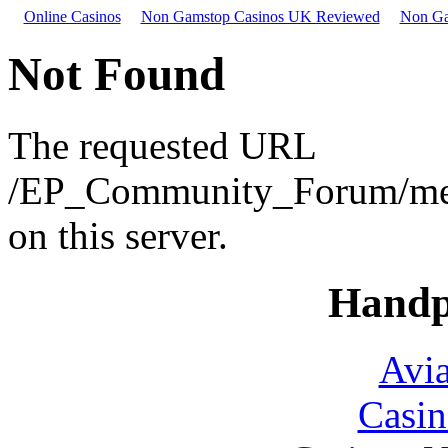
Online Casinos
Non Gamstop Casinos UK Reviewed
Non Ga
Not Found
The requested URL
/EP_Community_Forum/mess
on this server.
Handp
Avia
Casin