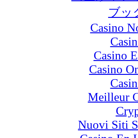
ブッ
Casino N
Casin
Casino E
Casino O
Casin
Meilleur 
Cryp
Nuovi Siti 