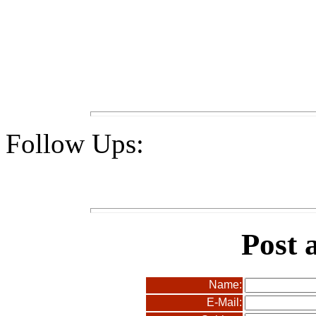
Follow Ups:
Post 
Name:
E-Mail: