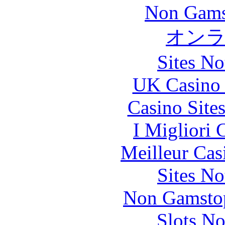
Non Gams
オン
Sites N
UK Casino
Casino Site
I Migliori
Meilleur Cas
Sites N
Non Gamstop
Slots N