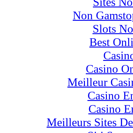
Sites N
Non Gamstop
Slots N
Best Onl
Casin
Casino O
Meilleur Casi
Casino En
Casino E
Meilleurs Sites De