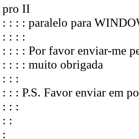
pro II
: : : : paralelo para WIND
: : : :
: : : : Por favor enviar-me pe
: : : : muito obrigada
: : :
: : : P.S. Favor enviar em p
: : :
: :
: