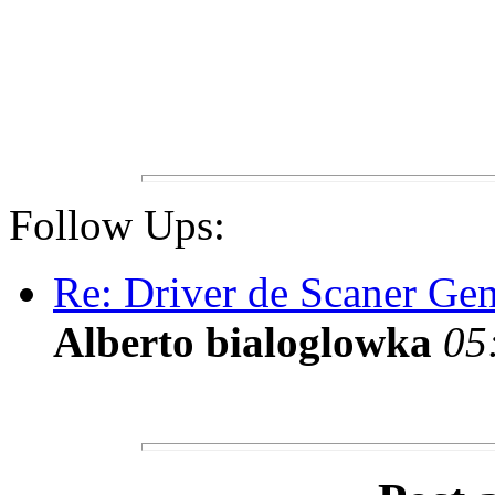
Follow Ups:
Re: Driver de Scaner Geni
Alberto bialoglowka
05