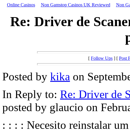
Online Casinos
Non Gamstop Casinos UK Reviewed
Non Ga
Re: Driver de Scane
[
Follow Ups
] [
Post 
Posted by
kika
on September
In Reply to:
Re: Driver de 
posted by glaucio on Febru
: : : : Necesito reinstalar u