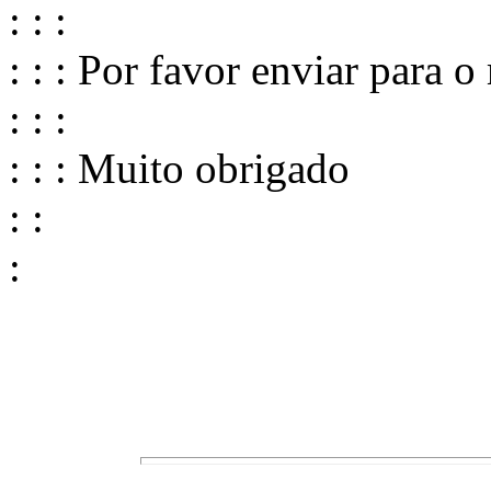
: : :
: : : Por favor enviar para 
: : :
: : : Muito obrigado
: :
: