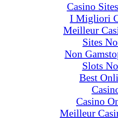
Casino Site
I Migliori
Meilleur Cas
Sites N
Non Gamstop
Slots N
Best Onl
Casin
Casino O
Meilleur Casi