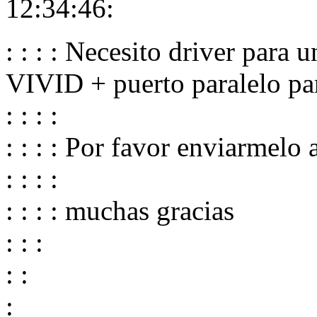
12:34:46:
: : : : Necesito driver para 
VIVID + puerto paralelo
: : : :
: : : : Por favor enviarmelo 
: : : :
: : : : muchas gracias
: : :
: :
: