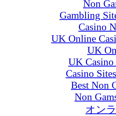
Non Ga
Gambling Sit
Casino N
UK Online Cas
UK Onl
UK Casino
Casino Site
Best Non 
Non Gams
オン