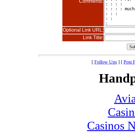
Comments:
Optional Link URL:
Link Title:
[
Follow Ups
] [
Post 
Handp
Avia
Casin
Casinos 