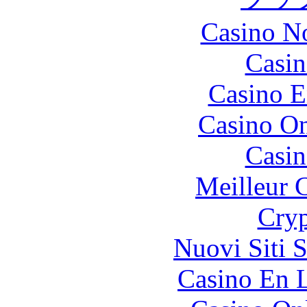
Casino N
Casin
Casino E
Casino O
Casin
Meilleur 
Cryp
Nuovi Siti 
Casino En L