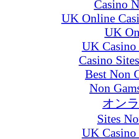
Casino N
UK Online Cas
UK Onl
UK Casino
Casino Site
Best Non 
Non Gams
オン
Sites N
UK Casino