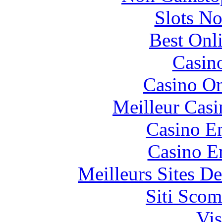
Slots N
Best Onl
Casin
Casino O
Meilleur Casi
Casino En
Casino E
Meilleurs Sites De
Siti Scom
Vis