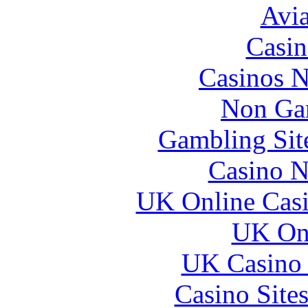
Avia
Casin
Casinos 
Non Ga
Gambling Sit
Casino N
UK Online Cas
UK Onl
UK Casino
Casino Site