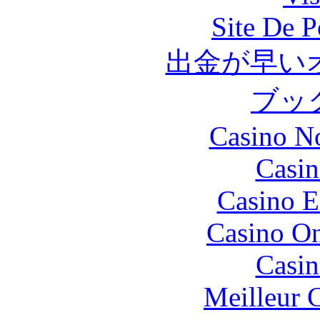
Site De P
出金が早い
ブッ
Casino N
Casin
Casino E
Casino O
Casin
Meilleur 