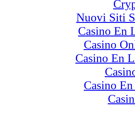
Cryp
Nuovi Siti 
Casino En L
Casino O
Casino En L
Casin
Casino En
Casin