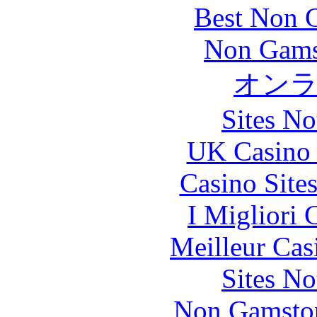
Best Non 
Non Gams
オン
Sites N
UK Casino
Casino Site
I Migliori
Meilleur Cas
Sites N
Non Gamstop