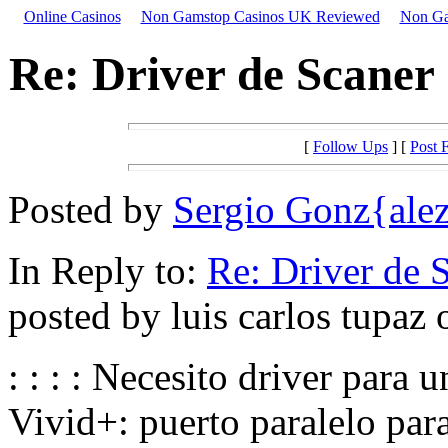
Online Casinos
Non Gamstop Casinos UK Reviewed
Non Ga
Re: Driver de Scaner
[
Follow Ups
] [
Post 
Posted by
Sergio Gonz{ale
In Reply to:
Re: Driver de 
posted by luis carlos tupaz
: : : : Necesito driver para 
Vivid+: puerto paralelo 