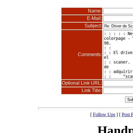
Name:
E-Mail:
Subject:
Comments:
Optional Link URL:
Link Title:
[
Follow Ups
] [
Post 
Handp