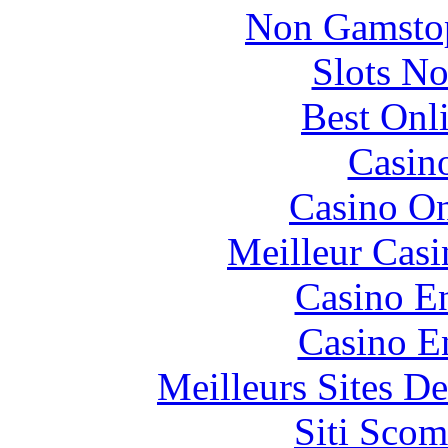
Non Gamstop
Slots N
Best Onl
Casin
Casino O
Meilleur Casi
Casino En
Casino E
Meilleurs Sites De
Siti Scom