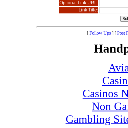
Optional Link URL:
Link Title:
[
Follow Ups
] [
Post 
Handp
Avia
Casin
Casinos 
Non Ga
Gambling Sit