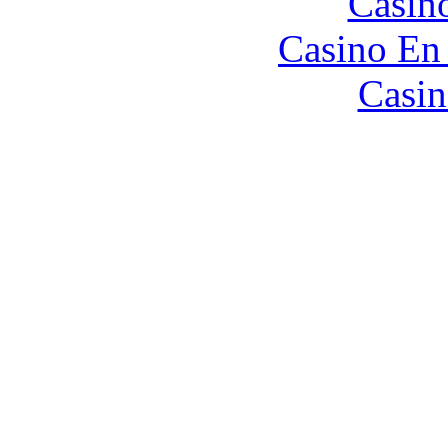
Casin
Casino En
Casin